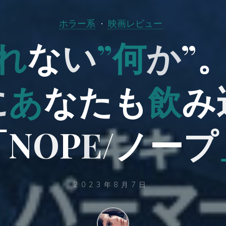
ホラー系
映画レビュー
れ
な
い
い
”
何
か
”
に
あ
な
た
も
飲
み
「
N
O
P
E
/
ノ
ー
プ
2023年8月7日