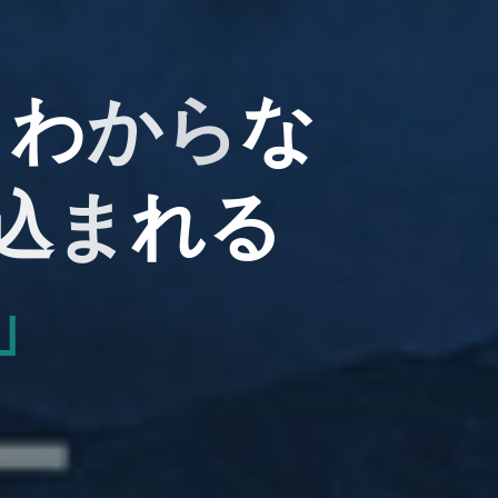
。
わ
か
ら
な
な
込
込
ま
れ
る
」