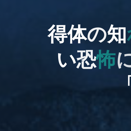
得
体
の
知
い
い
恐
怖