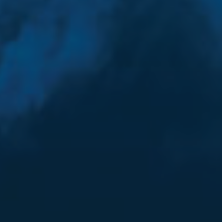
ス
キ
ッ
プ