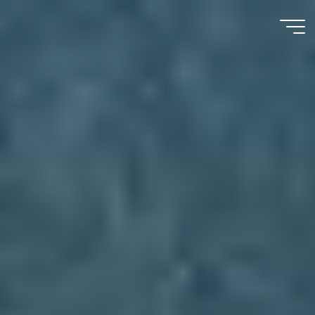
コ
ン
テ
ン
ツ
へ
ス
キ
ッ
プ