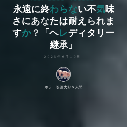
永
遠
遠
に
終
終
わ
ら
な
い
不
気
味
さ
さ
に
あ
な
た
た
は
耐
え
ら
れ
ま
す
か
？
「
ヘ
レ
デ
ィ
タ
リ
ー
継
承
承
」
2023年6月10日
ホラー映画大好き人間